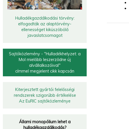
Hulladékgazdálkodási törvény:
elfogadták az alaptörvény-
ellenességet kiküszöbölő
javaslatcsomagot
Sajtóközlemény - "Hulladékhelyzet: a
Mol mielőbb leszerződne új
alvállalkozóival"
címmel megjelent cikk kapcsán
Kiterjesztett gyártói felelősségi
rendszerek szigorúbb értékelése
Az EuRIC sajtóközleménye
Állami monopólium lehet a
hulladékgazdálkodás?