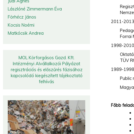
Judi Ágnes
Regiszt
Lászlóné Zimmermann Éva
Nemzet
Förhécz János
2011-201
Kocsis Noémi
Pedagó
Matkócsik Andrea
Forrai
1998-201
Oktatá
MOL Körforgásos Gazd. Kft.
TÜV Rh
Intézményi Alvállalkozói Pályázat
1989-199
regisztrációs és előszűrés fázisához
kapcsolódó kiegészített tájékoztató
Public
felhívás
Magya
Főbb felad