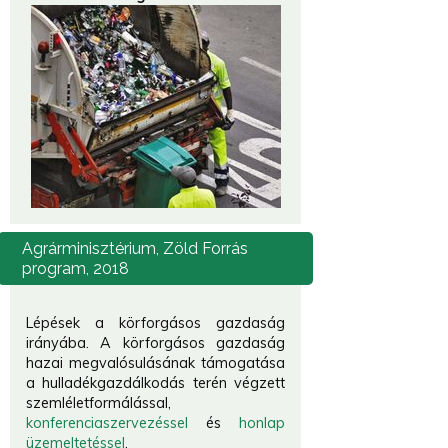
Agrárminisztérium,
Zöld Forrás
program, 2018
Lépések a körforgásos gazdaság
irányába. A körforgásos gazdaság
hazai megvalósulásának támogatása
a hulladékgazdálkodás terén végzett
szemléletformálással,
konferenciaszervezéssel
és
honlap
üzemeltetéssel
.