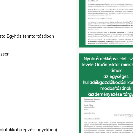
ista Egyház fenntartásában
dzser
Nyolc érdekképviseleti s
levele Orbán Viktor minis
úrnak
az egységes
hulladékgazdálkodási ko
módosításának
kezdeményezése tárg
lalatokkal (képzési ügyekben)