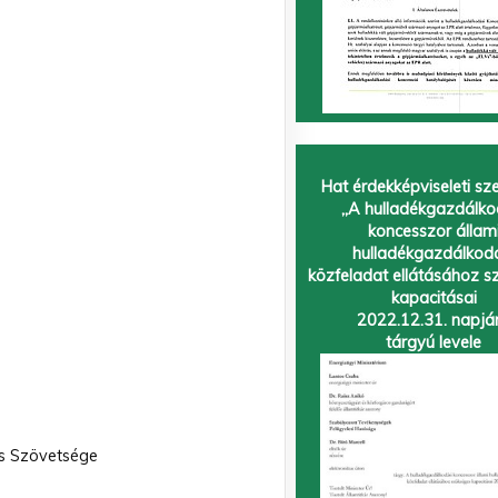
Hat érdekképviseleti sz
„A hulladékgazdálko
koncesszor állam
hulladékgazdálkod
közfeladat ellátásához s
kapacitásai
2022.12.31. napjá
tárgyú levele
s Szövetsége