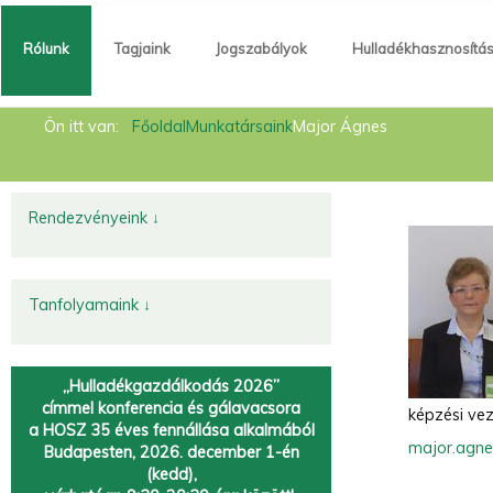
Rólunk
Tagjaink
Jogszabályok
Hulladékhasznosítá
Rólunk
Ön itt van:
Főoldal
Munkatársaink
Major Ágnes
Tagjaink
Jogszabályok
Rendezvényeink ↓
Hulladékhasznosítás
Hírek
Tanfolyamaink ↓
Kapcsolat
„Hulladékgazdálkodás 2026”
Fémtörvény
címmel
konferencia és gálavacsora
képzési ve
a HOSZ 35 éves fennállása alkalmából
Körforgásos gazdaság
major.agn
Budapesten, 2026. december 1-én
(kedd),