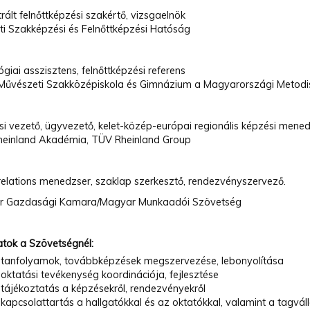
rált felnőttképzési szakértő, vizsgaelnök
i Szakképzési és Felnőttképzési Hatóság
3
giai asszisztens, felnőttképzési referens
 Művészeti Szakközépiskola és Gimnázium a Magyarországi Metod
0
si vezető, ügyvezető, kelet-közép-európai regionális képzési mene
einland Akadémia, TÜV Rheinland Group
8
 relations menedzser, szaklap szerkesztő, rendezvényszervező.
r Gazdasági Kamara/Magyar Munkaadói Szövetség
atok a Szövetségnél:
tanfolyamok, továbbképzések megszervezése, lebonyolítása
oktatási tevékenység koordinációja, fejlesztése
tájékoztatás a képzésekről, rendezvényekről
kapcsolattartás a hallgatókkal és az oktatókkal, valamint a tagvál