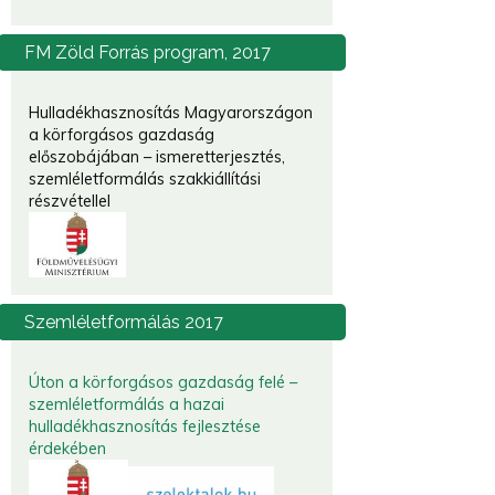
FM
Zöld Forrás program, 2017
Hulladékhasznosítás Magyarországon
a körforgásos gazdaság
előszobájában – ismeretterjesztés,
szemléletformálás szakkiállítási
részvétellel
Szemléletformálás
2017
Úton a körforgásos gazdaság felé –
szemléletformálás a hazai
hulladékhasznosítás fejlesztése
érdekében