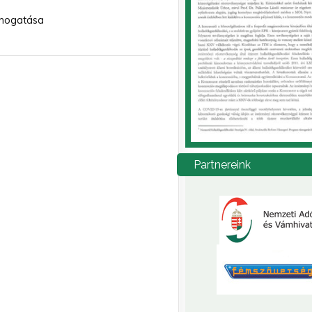
ámogatása
Partnereink