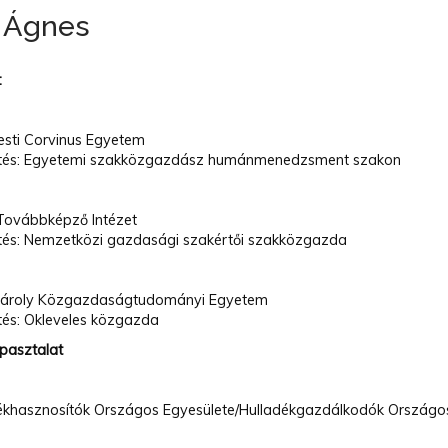
 Ágnes
:
-2007
sti Corvinus Egyetem
tés: Egyetemi szakközgazdász humánmenedzsment szakon
6-1980
ovábbképző Intézet
tés: Nemzetközi gazdasági szakértői szakközgazda
4
Károly Közgazdaságtudományi Egyetem
tés: Okleveles közgazda
pasztalat
ékhasznosítók Országos Egyesülete/Hulladékgazdálkodók Országo