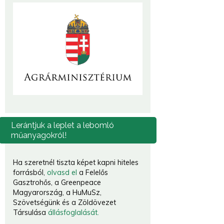
Lerántjuk
a leplet a lebomló
műanyagokról!
Ha szeretnél tiszta képet kapni hiteles
forrásból,
olvasd el
a Felelős
Gasztrohős, a Greenpeace
Magyarország, a HuMuSz,
Szövetségünk és a Zöldövezet
Társulása
állásfoglalását.