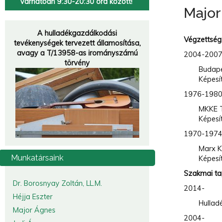
várhatóan 9:30-20:30 óra között!
Major
Hulladékgazdálkodók
Országos
Szövetsége
A hulladékgazdálkodási
Végzettség
tevékenységek tervezett államosítása,
„A múzeumok a múltat őrzik meg, a hulladékfeldolgozók a jövőt.
”
avagy a T/13958-as irományszámú
2004
törvény
Budape
Képesí
197
MKKE T
Képesí
1970-197
Marx 
Munkatársaink
Képesí
Szakmai ta
Dr. Borosnyay Zoltán, LL.M.
2014-
Héjja Eszter
Hullad
Major Ágnes
2004-