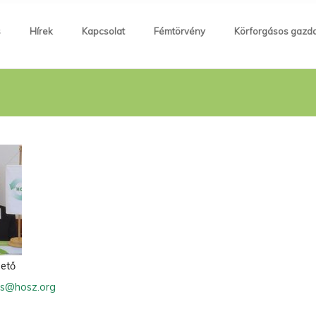
s
Hírek
Kapcsolat
Fémtörvény
Körforgásos gazd
zető
es@hosz.org