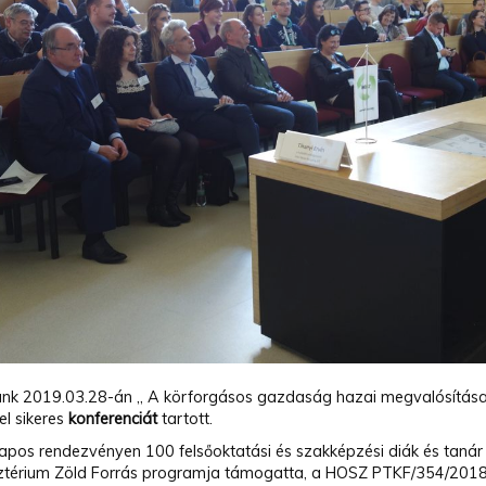
nk 2019.03.28-án „ A körforgásos gazdaság hazai megvalósítása”
el sikeres
konferenciát
tartott.
pos rendezvényen 100 felsőoktatási és szakképzési diák és tanár 
ztérium Zöld Forrás programja támogatta, a HOSZ PTKF/354/2018 