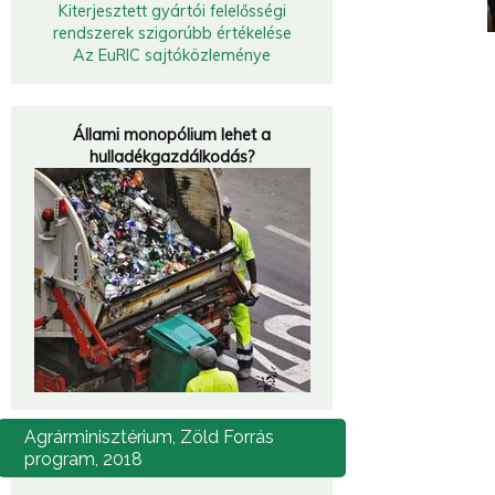
Kiterjesztett gyártói felelősségi
rendszerek szigorúbb értékelése
Az EuRIC sajtóközleménye
Állami monopólium lehet a
hulladékgazdálkodás?
Agrárminisztérium,
Zöld Forrás
program, 2018