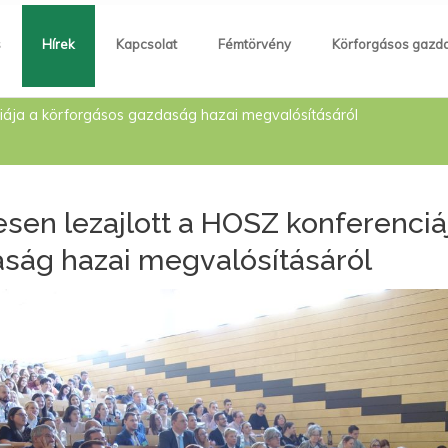
s
Hírek
Kapcsolat
Fémtörvény
Körforgásos gazd
ciája a körforgásos gazdaság hazai megvalósításáról
esen lezajlott a HOSZ konferenciá
ság hazai megvalósításáról