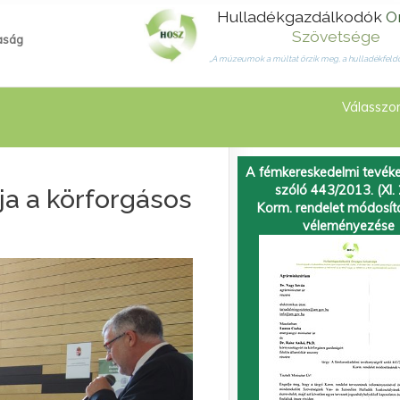
Hulladékgazdálkodók
O
Szövetsége
aság
„A múzeumok a múltat őrzik meg, a hulladékfeldo
Válasszon
A fémkereskedelmi tevéke
szóló 443/2013. (XI. 
ja a körforgásos
Korm. rendelet módosí
véleményezése