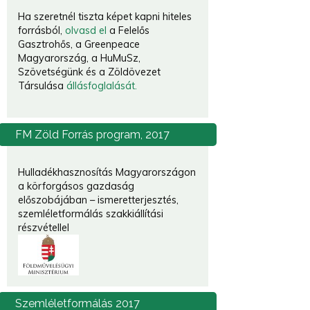
Ha szeretnél tiszta képet kapni hiteles
forrásból,
olvasd el
a Felelős
Gasztrohős, a Greenpeace
Magyarország, a HuMuSz,
Szövetségünk és a Zöldövezet
Társulása
állásfoglalását.
FM
Zöld Forrás program, 2017
Hulladékhasznosítás Magyarországon
a körforgásos gazdaság
előszobájában – ismeretterjesztés,
szemléletformálás szakkiállítási
részvétellel
Szemléletformálás
2017