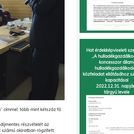
Hat érdekképviseleti sz
„A hulladékgazdálko
koncesszor állam
hulladékgazdálkod
közfeladat ellátásához s
kapacitásai
2022.12.31. napjá
tárgyú levele
 címmel, több mint kétszáz fő
díjmentes részvételét az
számú okiratban rögzített,