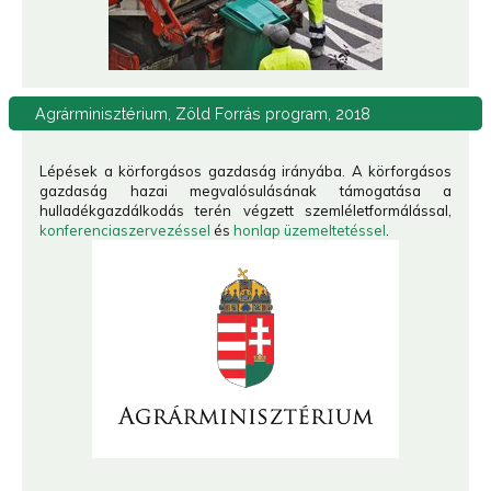
Agrárminisztérium,
Zöld Forrás program, 2018
Lépések a körforgásos gazdaság irányába. A körforgásos
gazdaság hazai megvalósulásának támogatása a
hulladékgazdálkodás terén végzett szemléletformálással,
konferenciaszervezéssel
és
honlap üzemeltetéssel
.