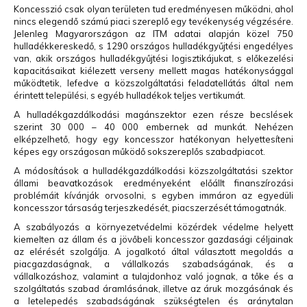
Koncesszió csak olyan területen tud eredményesen működni, ahol
nincs elegendő számú piaci szereplő egy tevékenység végzésére.
Jelenleg Magyarországon az ITM adatai alapján közel 750
hulladékkereskedő, s 1290 országos hulladékgyűjtési engedélyes
van, akik országos hulladékgyűjtési logisztikájukat, s előkezelési
kapacitásaikat kiélezett verseny mellett magas hatékonysággal
működtetik, lefedve a közszolgáltatási feladatellátás által nem
érintett települési, s egyéb hulladékok teljes vertikumát.
A hulladékgazdálkodási magánszektor ezen része becslések
szerint 30 000 – 40 000 embernek ad munkát. Nehézen
elképzelhető, hogy egy koncesszor hatékonyan helyettesíteni
képes egy országosan működő sokszereplős szabadpiacot.
A módosítások a hulladékgazdálkodási közszolgáltatási szektor
állami beavatkozások eredményeként előállt finanszírozási
problémáit kívánják orvosolni, s egyben immáron az egyedüli
koncesszor társaság terjeszkedését, piacszerzését támogatnák.
A szabályozás a környezetvédelmi közérdek védelme helyett
kiemelten az állam és a jövőbeli koncesszor gazdasági céljainak
az elérését szolgálja. A jogalkotó által választott megoldás a
piacgazdaságnak, a vállalkozás szabadságának, és a
vállalkozáshoz, valamint a tulajdonhoz való jognak, a tőke és a
szolgáltatás szabad áramlásának, illetve az áruk mozgásának és
a letelepedés szabadságának szükségtelen és aránytalan