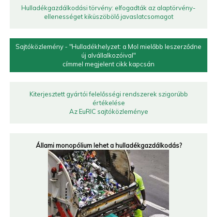
Hulladékgazdálkodási törvény: elfogadták az alaptörvény-
ellenességet kiküszöbölő javaslatcsomagot
Sajtóközlemény - "Hulladékhelyzet: a Mol mielőbb leszerződne
új alvállalkozóival"
címmel megjelent cikk kapcsán
Kiterjesztett gyártói felelősségi rendszerek szigorúbb
értékelése
Az EuRIC sajtóközleménye
Állami monopólium lehet a hulladékgazdálkodás?