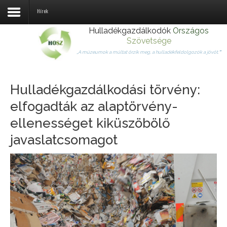
Hírek
Hulladékgazdálkodók
Országos
Szövetsége
Rólunk
„A múzeumok a múltat őrzik meg, a hulladékfeldolgozók a jövőt.
”
Tagjaink
Hulladékgazdálkodási törvény:
Jogszabályok
elfogadták az alaptörvény-
Hulladékhasznosítás
ellenességet kiküszöbölő
Hírek
javaslatcsomagot
Kapcsolat
Fémtörvény
Körforgásos gazdaság