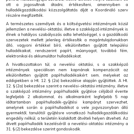
ott a jogosultnak átadni, értékesíteni, amennyiben a
hulladékgazdálkodási közszolgáltatás díját a Koordináló szerv
részére megfizették.
A természetes személyek és a költségvetési intézmények közül
jellemzően a nevelési-oktatási, illetve a szakképző intézmények is
élnek a hatályos szabályozás adta lehetőséggel, s a gazdálkodó
szervezetek mellett jelenleg értékesítik a magántulajdonukban
álló, vagyoni értékkel bíró, elkülönítetten gyűjtött települési
hulladékaikat, rendszerint papírt, műanyagot, továbbá fém,
elektronikai és akkumulátor hulladékokat.
A hivatkozottakon túl, a nevelési oktatási, s a szakképző
intézmények speciálisan nem kapnának kompenzációt az
elkülönítetten gyűjtött papírhulladékaikért sem, melyeket az
eddigiekben a Ht. 12. § (2a) bekezdése alapján gyűjtöttek. A Ht.
12. § (2a) bekezdése szerint a nevelési-oktatási intézmény, illetve
a szakképző intézmény papírhulladék gyűjtése céljából évente
legfeljebb 2 alkalommal, és alkalmanként legfeljebb 5 nap
időtartamban papírhulladék-gyűjtési kampányt szervezhet,
amelynek során a papírhulladékot a vele jogviszonyban álló
gyermektől, tanulótól gyűjtésre vonatkozó hulladékgazdálkodási
engedély nélkül, a területén kialakított átvételi helyen átveheti. Az
átvett papírhulladék kezeléséről a nevelési-oktatási intézmény a
31. § (2) bekezdése szerint gondoskodik.