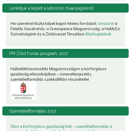
Lerántjuk
a leplet a lebomló műanyagokról!
Ha szeretnél tiszta képet kapni hiteles forrásból,
olvasd el
a
Felelős Gasztrohős, a Greenpeace Magyarország, a HuMuSz,
Szövetségünk és a Zöldövezet Társulása
állásfoglalását.
FM
Zöld Forrás program, 2017
Hulladékhasznosítás Magyarországon a körforgásos
gazdaság előszobájában – ismeretterjesztés,
szemléletformálás szakkiállítási részvétellel
Szemléletformálás
2017
Úton a körforgásos gazdaság felé – szemléletformálás a