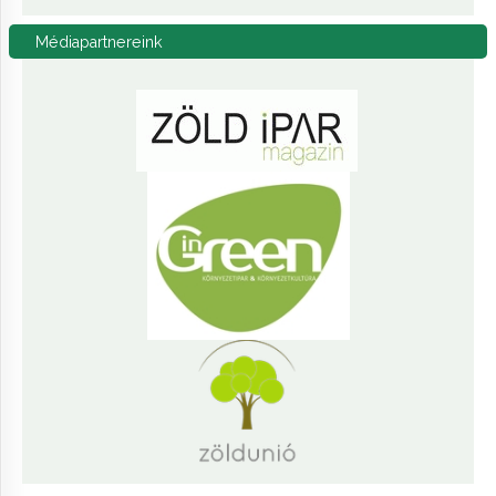
Médiapartnereink