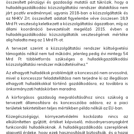
összesített pénzügyi és gazdasági mutatói azt tükrözik, hogy a
hulladékgazdálkodási közszolgáltatási rendszer átalakítása nem
járt pozitív eredménnyel, ugyanis 2018-ban a közszolgáltatók és
az NHKV Zrt. összesített adatait figyelembe véve összesen 18,9
Mrd Ft veszteség keletkezett a közszolgáltatási ágazatban, míg az
állami koordináció bevezetését megelőző 2015. évben a
hulladékgazdálkodási közszolgáltatók veszteségének mértéke
alig haladta meg az 1 Mrd Ft-ot.
A tervezet szerint a közszolgáltatási rendszer költségvetési
támogatás nélkül nem tud működni, jelenleg pedig évi mintegy 54
Mrd Ft többletforrás szükséges a hulladékgazdálkodási
közszolgáltatási rendszer működtetéséhez."
Az elhagyott hulladékok problémáját a koncesszió nem orvosolná,
mivel a koncesszor feladatellátása nem terjedne ki az illegálisan
elhagyott hulladékokkal történő gazdálkodásra, ez továbbra is
önkormányzati hatáskörben maradna.
A körforgásos gazdaság megvalósításához sincs szükség a
tervezett államosításra és koncesszióba adásra, ez a piaci
területek tekintetében teljes mértékben példa nélküli az EU-ban.
Közegészségügyi, környezetvédelmi kockázata nincs az
elkülönítetten gyűjtött, értéket képviselő, másodnyersanyagként
funkcionáló hulladékoknak. A hulladékgazdálkodás szereplőinek
alapvető érdeke, hogy ezek hasznosítását biztosítsák, és a hazai