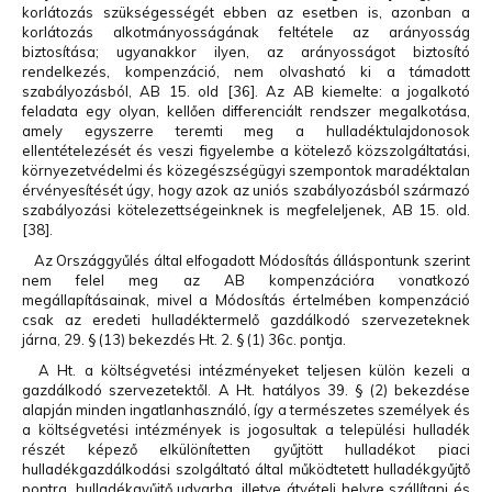
korlátozás szükségességét ebben az esetben is, azonban a
korlátozás alkotmányosságának feltétele az arányosság
biztosítása; ugyanakkor ilyen, az arányosságot biztosító
rendelkezés, kompenzáció, nem olvasható ki a támadott
szabályozásból, AB 15. old [36]. Az AB kiemelte: a jogalkotó
feladata egy olyan, kellően differenciált rendszer megalkotása,
amely egyszerre teremti meg a hulladéktulajdonosok
ellentételezését és veszi figyelembe a kötelező közszolgáltatási,
környezetvédelmi és közegészségügyi szempontok maradéktalan
érvényesítését úgy, hogy azok az uniós szabályozásból származó
szabályozási kötelezettségeinknek is megfeleljenek, AB 15. old.
[38].
Az Országgyűlés által elfogadott Módosítás álláspontunk szerint
nem felel meg az AB kompenzációra vonatkozó
megállapításainak, mivel a Módosítás értelmében kompenzáció
csak az eredeti hulladéktermelő gazdálkodó szervezeteknek
járna, 29. § (13) bekezdés Ht. 2. § (1) 36c. pontja.
A Ht. a költségvetési intézményeket teljesen külön kezeli a
gazdálkodó szervezetektől. A Ht. hatályos 39. § (2) bekezdése
alapján minden ingatlanhasználó, így a természetes személyek és
a költségvetési intézmények is jogosultak a települési hulladék
részét képező elkülönítetten gyűjtött hulladékot piaci
hulladékgazdálkodási szolgáltató által működtetett hulladékgyűjtő
pontra, hulladékgyűjtő udvarba, illetve átvételi helyre szállítani és