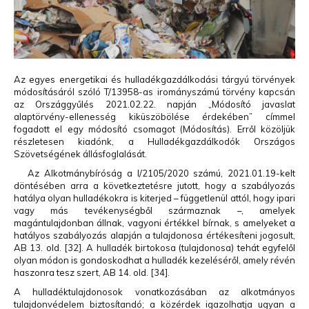
Hulladékgazdálkodók
Országos
Szövetsége
„A múzeumok a múltat őrzik meg, a hulladékfeldolgozók
a jövőt.
”
Az egyes energetikai és hulladékgazdálkodási tárgyú törvények
módosításáról szóló T/13958-as irományszámú törvény kapcsán
az Országgyűlés 2021.02.22. napján „Módosító javaslat
alaptörvény-ellenesség kiküszöbölése érdekében” címmel
fogadott el egy módosító csomagot (Módosítás). Erről közöljük
részletesen kiadónk, a Hulladékgazdálkodók Országos
Szövetségének állásfoglalását.
Az Alkotmánybíróság a I/2105/2020 számú, 2021.01.19-kelt
döntésében arra a következtetésre jutott, hogy a szabályozás
hatálya olyan hulladékokra is kiterjed – függetlenül attól, hogy ipari
vagy más tevékenységből származnak –, amelyek
magántulajdonban állnak, vagyoni értékkel bírnak, s amelyeket a
hatályos szabályozás alapján a tulajdonosa értékesíteni jogosult,
AB 13. old. [32]. A hulladék birtokosa (tulajdonosa) tehát egyfelől
olyan módon is gondoskodhat a hulladék kezeléséről, amely révén
haszonra tesz szert, AB 14. old. [34].
A hulladéktulajdonosok vonatkozásában az alkotmányos
tulajdonvédelem biztosítandó; a közérdek igazolhatja ugyan a