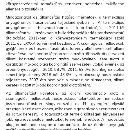
környezetvédelmi termékdíjas rendszer nehézkes működése
ellenére biztosítják is.
Mindazonáltal az államosítás hatásai mérhetőek a termékdíjas
anyagáramok hasznosítási teljesítményében is. A termékdíjas
anyagáramok hasznosításának koordinációját 2011-től
államosították. Hazánkban a hulladékgazdálkodás rendszerszintű
átalakítása 2011-ben, a környezetvédelmi termékdíjról szóló
2011. évi LXXXV. törvénnyel kezdődött. A csomagolási hulladékok
gyűjtésének és hasznosításának a törvény által bevezetett állami
közvetítése, az újonnan létrehozott, s azóta többször átszervezett
állami közvetítő szervezet azóta megközelíteni sem tudta a
korábban működő piaci koordináló szervezetek utolsó éveinek az
eredményességét - 2010: 58,7%, 2011: 59,3%. Jelenleg az utolsó
ismert teljesítmény 2018-ból 46,6%. Ilyen alacsony hasznosítási
teljesítmény 2007 óta nem volt, s mindez az államosított, állami
keretek között működő koordináció alatt történt.
Az államosítást követően, az állami koordináció alatt a
csomagolási hulladékok hasznosítása tekintetében nemzetközi
összehasonlításban Magyarország az EU gyengén teljesítő
országai közé esett vissza, miközben a gazdálkodó szervezeteket
és rajtuk keresztül a fogyasztókat terhelő költségek lényegesen
jobb újrahasznosítási mutatókat tennének lehetővé. A módosítás
alapján már nem csupán a koordináció, de az érintett anyagok
gyűjtése és előkezelése is államosításra kerülne.