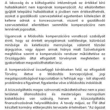
A lakosság és a költségvetési intézmények az értékkel bíró
hulladékaikért nem kapnának kompenzációt. Az elkülönítetten
gyűjtött települési hulladékaikat a jövőben nem értékesíthetnék,
azokat a gazdálkodó szervezetekkel egyetemben kötelezően át
kellene adniuk a koncesszornak, viszont a gazdálkodó
szervezetekkel ellentétben semmiféle kompenzációra nem
lennének jogosultak.
Ugyancsak a Módosítás kompenzációra vonatkozó szabályait
érinti, hogy az érintett anyagáramok sokfélesége, különböző
minősége és keletkezési mennyisége, valamint tőzsdei
árjegyzése, vagy éppen annak hiánya miatt Szövetségünk
megítélése szerint a kompenzációs rendszer működtetése az
Országgyűlés által elfogadott törvénynek megfelelően a
gyakorlatban megvalósíthatatlan lesz.
A kompenzációval összefüggő kérdéseken felül, az elfogadott
Törvény, illetve a Módosítás koncepciójával, jogi
megalapozottságával kapcsolatban is felhívjuk egy - két alapvető
problémára a figyelmet, figyelembe véve a Módosítás indoklását.
A közszolgáltatás magas színvonalú működtetéséhez nem a piaci
területek államosítására és mesterséges monopólium
kialakítására van szükség, hanem a közszolgáltatás
finanszírozásának helyreállítására. A tavaly májusi, az ITM által
készített kormány előterjesztés tervezete értelmében: "Az ágazat