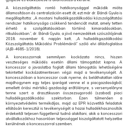
A közszolgáltatás romló hatékonysággal működik mióta
államosításon és centralizáción esett át, ezt már dr. Bándi Gyula is
megállapította: „A mostani hulladékgazdálkodási közszolgáltatási
rendszer hatékonysága csökkenő tendenciát mutat, amely tetten
érhető a szolgáltatásokban történő kimaradásokban,
ritkulásokban.”, dr. Bándi Gyula, a jövő nemzedékek szószólójának
2018. november 6. napján kelt, „A hulladékgazdálkodási
Közszolgáltatás Működési Problémáiról” szóló elvi állásfoglalása
(AJB-4685-1/2018).
A koncesszornak semmilyen kockázata nincs, hiszen
veszteséges működés esetén állami támogatást kapna. A
koncesszor a javaslatba foglalt állami támogatás lehetőségére
tekintettel kockázatmentesen végzi majd a tevékenységét. A
koncesszióban a koncesszor csak nyerne, és beláthatatlan időre
majdhogynem egy teljes iparágat venne el a piacgazdaságból,
emellett óriási mértékű gazdasági erőfölényre, s versenyelőnyre
tenne szert a drasztikusan összezsugorodó (szabad) piaci
hulladékgazdálkodási szektorban. Ezen túlmenően a
környezetvédelmi termékdíjas, majd az EPR közvetítői feladatok
ellátásán keresztül is tevékenységét a hazai hulladékhasznosítók
érdekeitől teljesen függetlenül tudná alakítani, akik a koncesszori
alvállalkozókhoz hasonlóan teljességgel kiszolgáltatott helyzetbe
kerülnének a koncesszorral szemben.