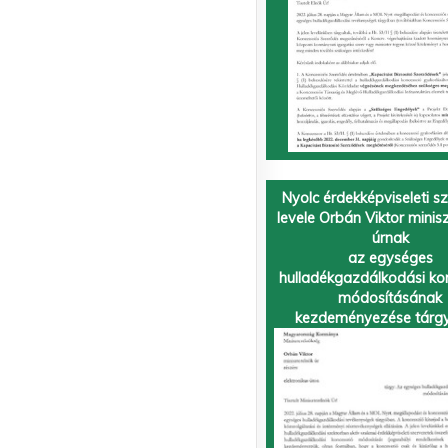
Nyolc érdekképviseleti s
levele Orbán Viktor minis
úrnak
az egységes
hulladékgazdálkodási ko
módosításának
kezdeményezése tárg