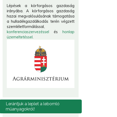
Lépések a körforgásos gazdaság
irányába. A körforgásos gazdaság
hazai megvalósulásának támogatása
a hulladékgazdálkodás terén végzett
szemléletformálással,
konferenciaszervezéssel
és
honlap
üzemeltetéssel
.
Lerántjuk
a leplet a lebomló
műanyagokról!