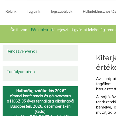
Rólunk
Tagjaink
Jogszabályok
Hulladékhasznosítá
Rólunk
Ön itt van:
Főoldal
Hírek
Kiterjesztett gyártói felelősségi re
Tagjaink
Jogszabályok
Rendezvényeink ↓
Kiter
Hulladékhasznosítás
érték
Hírek
Tanfolyamaink ↓
Az európai
Kapcsolat
tagállami 
kiterjesztet
„Hulladékgazdálkodás 2026”
Fémtörvény
címmel
konferencia és gálavacsora
A sajtóköz
a HOSZ 35 éves fennállása alkalmából
rendszerek
Körforgásos gazdaság
Budapesten, 2026. december 1-én
kiemelve, 
(kedd),
mutatják be