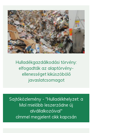
Hulladékgazdálkodási törvény:
elfogadták az alaptörvény-
ellenességet kiküszöbölő
javaslatcsomagot
Sajtóközlemény - "Hulladékhelyzet: a
Mol mielőbb leszerződne új
alvállalkozóival"
címmel megjelent cikk kapcsán