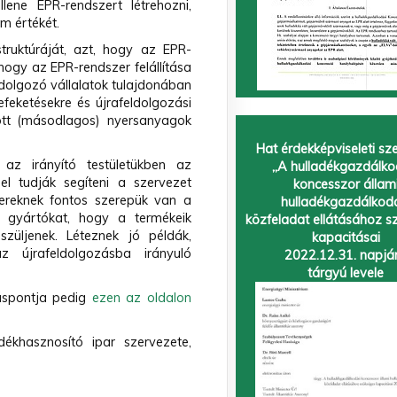
lene EPR-rendszert létrehozni,
m értékét.
struktúráját, azt, hogy az EPR-
 hogy az EPR-rendszer felállítása
ldolgozó vállalatok tulajdonában
feketésekre és újrafeldolgozási
zott (másodlagos) nyersanyagok
Hat érdekképviseleti sz
az irányító testületükben az
„A hulladékgazdálko
el tudják segíteni a szervezet
koncesszor állam
ereknek fontos szerepük van a
hulladékgazdálkod
 a gyártókat, hogy a termékeik
közfeladat ellátásához s
züljenek. Léteznek jó példák,
kapacitásai
z újrafeldolgozásba irányuló
2022.12.31. napjá
tárgyú levele
láspontja pedig
ezen az oldalon
dékhasznosító ipar szervezete,