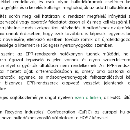
tékkel rendelkezik, és csak olyan hulladékáramok esetében kel
a gyűjtés és a kezelés költségei meghaladják az adott hulladékára
ítés során meg kell határozni a rendszer megfelelő irányítási 
zervezési vagy operatív feladatot lásson el, és meg kell vizsgálni,
ba jöhetne-e más szakpolitikai intézkedés. A hulladéknak az újrafe
nia annak érdekében, hogy ezek továbbra is képesek legyenek be
k növelésére, ellenkező esetben tovább romlik az újrafeldolgo
essége a kitermelt (elsődleges) nyersanyagokkal szemben.
szerint az EPR-rendszerek hatékonyan tudnak működni, ha 
gozó ágazat képviselői is jelen vannak, és olyan szakértelemm
amellyel a gyártók általában nem rendelkeznek. Az EPR-rendsz
tal fizetett díjak differenciálásában is, amely arra ösztönzi
gozhatók legyenek, és másodnyersanyagok felhasználásával kés
r bizonyos EPR-rendszerek alapvető veszélyt jelentenek a
kre.
eljes sajtóközleménye angol nyelven
ezen a linken
, az EuRIC ál
 Recycing Industries’ Confederation (EuRIC) az európai hulla
hazai hulladékhasznosító vállalatokat a HOSZ képviseli.