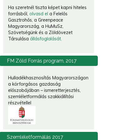
Ha szeretnél tiszta képet kapni hiteles
forrásból,
olvasd el
a Felelős
Gasztrohős, a Greenpeace
Magyarország, a HuMuSz,
Szövetségünk és a Zöldövezet
Társulása
állásfoglalását.
FM
Zöld Forrás program, 2017
Hulladékhasznosítás Magyarországon
a körforgásos gazdaság
előszobájában – ismeretterjesztés,
szemléletformálás szakkiállítási
részvétellel
Szemléletformálás
2017