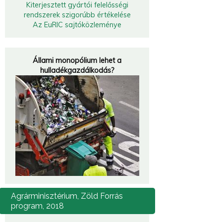
Kiterjesztett gyártói felelősségi
rendszerek szigorúbb értékelése
Az EuRIC sajtóközleménye
Állami monopólium lehet a
hulladékgazdálkodás?
Agrárminisztérium,
Zöld Forrás
program, 2018