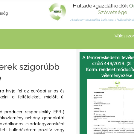
Hulladékgazdálkodók
O
Szövetsége
aság
„A múzeumok a múltat őrzik meg, a hulladékfeldo
Válasszon
A fémkereskedelmi tevéke
szóló 443/2013. (XI. 
zerek szigorúbb
Korm. rendelet módosí
e
véleményezése
a hívja fel az európai uniós és
lni a feltételeket, mielőtt új
 producer responsibility, EPR-)
ajtóközlemény néhány gondolatát
gazdálkodás csodafegyvereiként
intett hulladékáram pozitív vagy