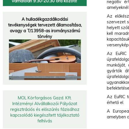
várhatóan 9:30-20:30 óra között!
negatív ér
amelyeknél 
Hulladékgazdálkodók
Az előkész
Országos
Szövetsége
A hulladékgazdálkodási
szervezet s
tevékenységek tervezett államosítása,
„A múzeumok a múltat őrzik meg, a hulladékfeldolgozók a jövőt.
”
helyett szó
avagy a T/13958-as irományszámú
kell marad
törvény
kapacitásu
versenykép
Az EuRIC 
újrafeldol
munkáját, 
gyártók ál
újrafeldol
ugyanakko
befektetése
Az EuRIC t
MOL Körforgásos Gazd. Kft.
érhető el.
Intézményi Alvállalkozói Pályázat
regisztrációs és előszűrés fázisához
A European
kapcsolódó kiegészített tájékoztató
amelyben a 
felhívás