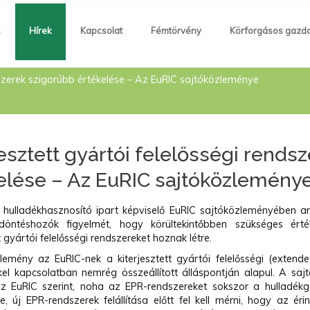
s
Hírek
Kapcsolat
Fémtörvény
Körforgásos gazd
ndszerek szigorúbb értékelése – Az EuRIC sajtóközleménye
jesztett gyártói felelősségi rends
elése – Az EuRIC sajtóközlemény
 hulladékhasznosító ipart képviselő EuRIC sajtóközleményében arr
döntéshozók figyelmét, hogy körültekintőbben szükséges értéke
t gyártói felelősségi rendszereket hoznak létre.
lemény az EuRIC-nek a kiterjesztett gyártói felelősségi (extended
kel kapcsolatban nemrég összeállított álláspontján alapul. A s
az EuRIC szerint, noha az EPR-rendszereket sokszor a hulladék
, új EPR-rendszerek felállítása előtt fel kell mérni, hogy az ér